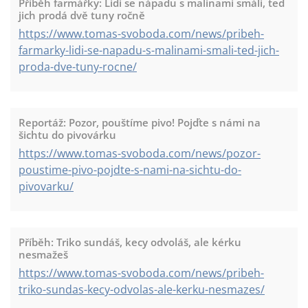
Příběh farmářky: Lidi se nápadu s malinami smáli, teď
jich prodá dvě tuny ročně
https://www.tomas-svoboda.com/news/pribeh-
farmarky-lidi-se-napadu-s-malinami-smali-ted-jich-
proda-dve-tuny-rocne/
Reportáž: Pozor, pouštíme pivo! Pojďte s námi na
šichtu do pivovárku
https://www.tomas-svoboda.com/news/pozor-
poustime-pivo-pojdte-s-nami-na-sichtu-do-
pivovarku/
Příběh: Triko sundáš, kecy odvoláš, ale kérku
nesmažeš
https://www.tomas-svoboda.com/news/pribeh-
triko-sundas-kecy-odvolas-ale-kerku-nesmazes/