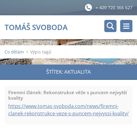
+ 420 720 366 627
TOMÁŠ SVOBODA
Co dělám
>
Výpis tagů
ŠTÍTEK: AKTUALITA
Firemní článek: Rekonstrukce věže s puncem nejvyšší
kvality
https://www.tomas-svoboda.com/news/firemni-
clanek-rekonstrukce-veze-s-puncem-nejvyssi-kvality/