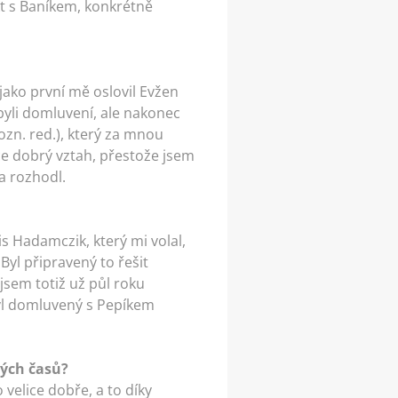
kt s Baníkem, konkrétně
 jako první mě oslovil Evžen
byli domluvení, ale nakonec
ozn. red.), který za mnou
ce dobrý vztah, přestože jsem
a rozhodl.
s Hadamczik, který mi volal,
Byl připravený to řešit
 jsem totiž už půl roku
byl domluvený s Pepíkem
kých časů?
velice dobře, a to díky