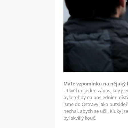
Máte vzpomínku na nějaký k
Utkvěl mi jeden zápas, kdy jse
byla tehdy na posledním místě 
jsme do Ostravy jako outsideř
nechal, abych se učil. Kluky j
byl skvělý kouč.