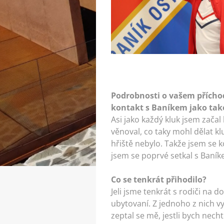
Podrobnosti o vašem přícho
kontakt s Baníkem jako ta
Asi jako každý kluk jsem zača
věnoval, co taky mohl dělat kl
hřiště nebylo. Takže jsem se 
jsem se poprvé setkal s Baník
Co se tenkrát přihodilo?
Jeli jsme tenkrát s rodiči na 
ubytovaní. Z jednoho z nich v
zeptal se mě, jestli bych nech