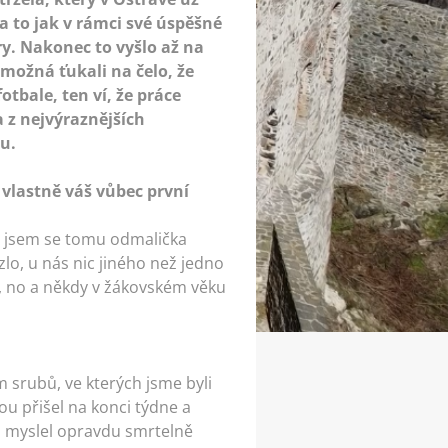
a to jak v rámci své úspěšné
ry. Nakonec to vyšlo až na
i možná ťukali na čelo, že
otbale, ten ví, že práce
a z nejvýraznějších
u.
vlastně váš vůbec první
ně jsem se tomu odmalička
lo, u nás nic jiného než jedno
i, no a někdy v žákovském věku
m srubů, ve kterých jsme byli
ou přišel na konci týdne a
 to myslel opravdu smrtelně