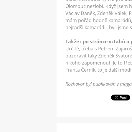
Olomouc nezlobí. Když jsem hrá
Václav Daněk, Zdeněk Válek, P
mám pořád hodně kamarádů, se
nejradši kamarádil, byli jsme si
Takže i po stránce vztahů a
Určitě, třeba s Petrem Zajaro
pozdravit taky Zdeněk Svatons
nikoho zapomenout. Je to třeb
Franta Černík, to je další mod
Rozhovor byl publikován v magaz