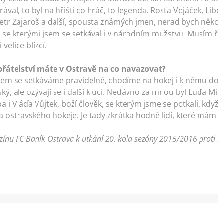
val, to byl na hřišti co hráč, to legenda. Rosťa Vojáček, Li
etr Zajaroš a další, spousta známých jmen, nerad bych něko
 kterými jsem se setkával i v národním mužstvu. Musím říc
 velice blízcí.
 přátelství máte v Ostravě na co navazovat?
šem se setkáváme pravidelně, chodíme na hokej i k němu do h
ký, ale ozývají se i další kluci. Nedávno za mnou byl Luďa M
a i Vláďa Vůjtek, boží člověk, se kterým jsme se potkali, kd
la ostravského hokeje. Je tady zkrátka hodně lidí, které mám 
ínu FC Baník Ostrava k utkání 20. kola sezóny 2015/2016 proti