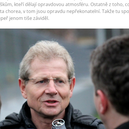
ům, kteří dělají opravdovou atmosféru. Ostatně z toho, co
a, ta chorea, v tom jsou opravdu nepřekonatelní. Takže tu s
peř jenom tiše záviděl.