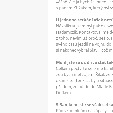
vážně. Ale já bych šel hned, j
s panem Křižákem, který byl 
U jednoho setkání však nezůs
Několikrát jsem byl pak oslove
Hadamczik. Kontaktoval mě del
z toho, nevím už proč, sešlo.
svého času jezdil na vojnu do
si nakonec vybral Slavii, což 
Mohl jste se už dříve stát t
Celkem počtvrté se o mě Baník 
zda bych měl zájem. Říkal, že 
okamžitě. Tenkrát byla situace
předem, že půjdu do Mladé Bol
Dufkem.
S Baníkem jste se však setk
Rád vzpomínám na zápasy, kter