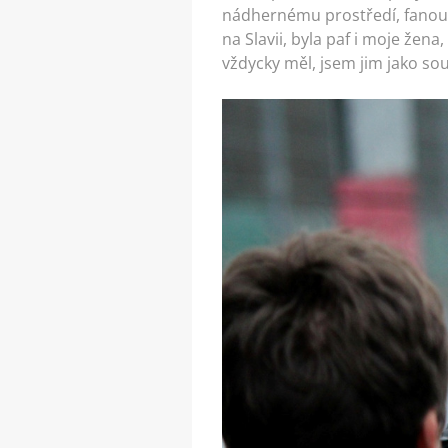
nádhernému prostředí, fanoušk
na Slavii, byla paf i moje žen
vždycky měl, jsem jim jako sou