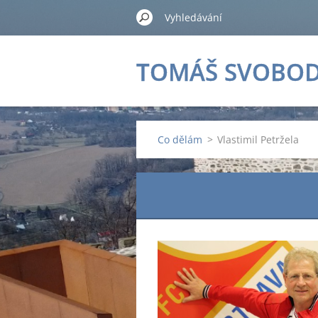
TOMÁŠ SVOBO
Co dělám
>
Vlastimil Petržela