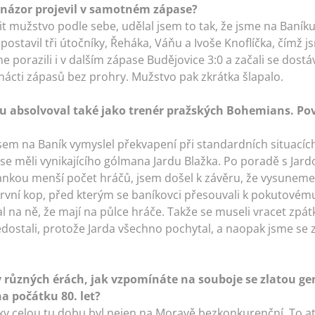
 názor projevil v samotném zápase?
t mužstvo podle sebe, udělal jsem to tak, že jsme na Baníku 
ostavil tři útočníky, Řeháka, Váňu a Ivoše Knoflíčka, čímž js
e porazili i v dalším zápase Budějovice 3:0 a začali se dost
ácti zápasů bez prohry. Mužstvo pak zkrátka šlapalo.
ku absolvoval také jako trenér pražských Bohemians. Pov
jsem na Baník vymyslel překvapení při standardních situacích
ase měli vynikajícího gólmana Jardu Blažka. Po poradě s Jardo
rankou menší počet hráčů, jsem došel k závěru, že vysuneme
první kop, před kterým se baníkovci přesouvali k pokutovému
val na ně, že mají na půlce hráče. Takže se museli vracet zpát
dostali, protože Jarda všechno pochytal, a naopak jsme se z
v různých érách, jak vzpomínáte na souboje se zlatou gen
a počátku 80. let?
ky celou tu dobu byl nejen na Moravě bezkonkurenční. To a