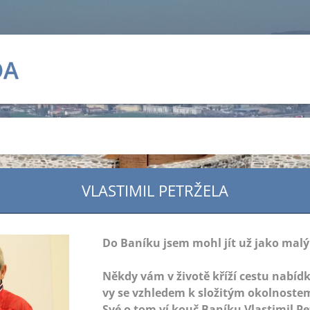
DA
VLASTIMIL PETRŽELA
Do Baníku jsem mohl jít už jako malý 
Někdy vám v životě kříží cestu nabídky
vy se vzhledem k složitým okolnoste
Své o tom ví kouč Baníku Vlastimil Pe