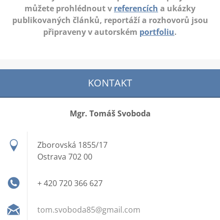
můžete prohlédnout v
referencích
a ukázky
publikovaných článků, reportáží a rozhovorů jsou
připraveny v autorském
portfoliu
.
KONTAKT
Mgr. Tomáš Svoboda
Zborovská 1855/17
Ostrava 702 00
+ 420 720 366 627
tom.svob
oda85@gm
ail.com