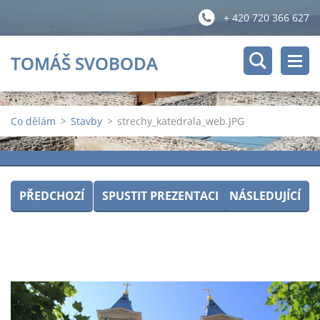
+ 420 720 366 627
TOMÁŠ SVOBODA
Co dělám
>
Stavby
>
strechy_katedrala_web.JPG
PŘEDCHOZÍ
SPUSTIT PREZENTACI
NÁSLEDUJÍCÍ