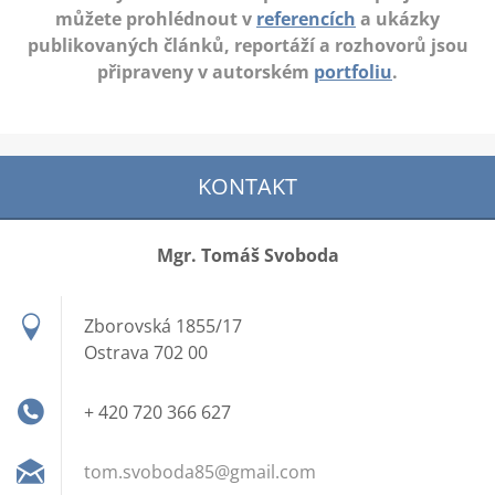
můžete prohlédnout v
referencích
a ukázky
publikovaných článků, reportáží a rozhovorů jsou
připraveny v autorském
portfoliu
.
KONTAKT
Mgr. Tomáš Svoboda
Zborovská 1855/17
Ostrava 702 00
+ 420 720 366 627
tom.svob
oda85@gm
ail.com