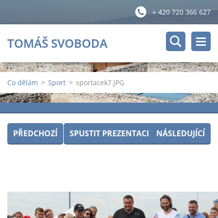
+ 420 720 366 627
TOMÁŠ SVOBODA
Co dělám
>
Sport
>
sportacek7.JPG
PŘEDCHOZÍ
SPUSTIT PREZENTACI
NÁSLEDUJÍCÍ